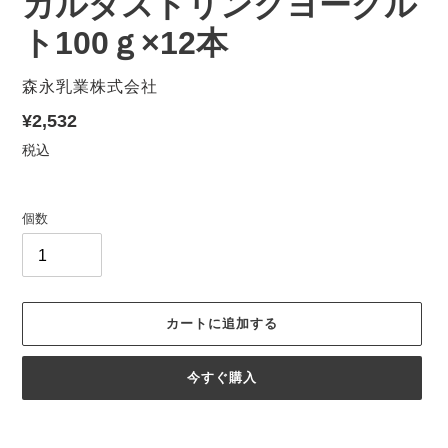
カルダスドリンクヨーグル
ト100ｇ×12本
販
森永乳業株式会社
売
通
¥2,532
元
常
税込
価
格
個数
カートに追加する
今すぐ購入
カ