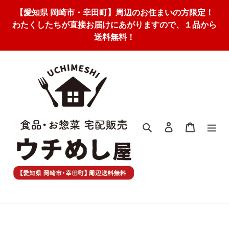
コ
【愛知県 岡崎市・幸田町】周辺のお住まいの方限定！
ン
わたくしたちが直接お届けにあがりますので、１品から
テ
送料無料！
ン
ツ
に
ス
キ
ッ
プ
す
検索
ログイン
カート
る