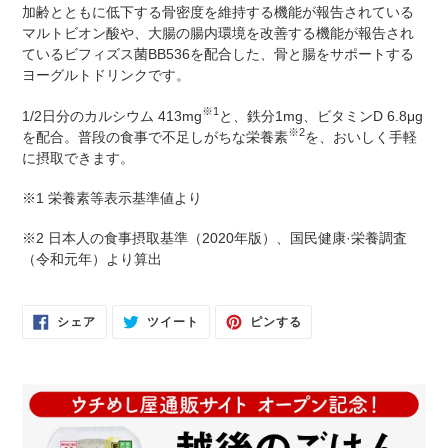
ー
加齢とともに低下する骨密度を維持する機能が報告されている
ト
マルトビオン酸や、大腸の腸内環境を改善する機能が報告され
に
ているビフィズス菌BB536を配合した、骨と腸をサポートする
商
ヨーグルトドリンクです。
品
を
※1
1/2日分のカルシウム 413mg
と、鉄分1mg、ビタミンD 6.8μg
追
※2
を配合。普段の食事で不足しがちな栄養素
を、おいしく手軽
加
に摂取できます。
す
る
※1 栄養素等表示基準値より
※2 日本人の食事摂取基準（2020年版）、国民健康·栄養調査
（令和元年）より算出
FACEBOOK
TWITTER
PINTEREST
シェア
ツイート
ピンする
で
に
で
シ
投
ピ
ェ
稿
ン
ア
す
す
す
る
る
る