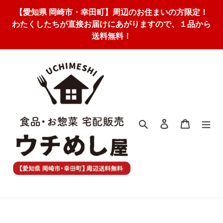
コ
【愛知県 岡崎市・幸田町】周辺のお住まいの方限定！
ン
わたくしたちが直接お届けにあがりますので、１品から
テ
送料無料！
ン
ツ
に
ス
キ
ッ
プ
す
検索
ログイン
カート
る