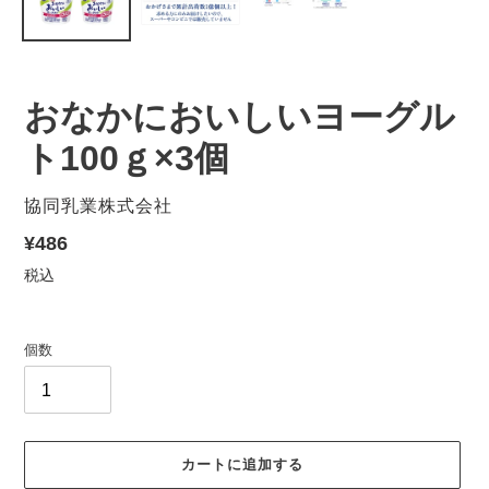
おなかにおいしいヨーグル
ト100ｇ×3個
販
協同乳業株式会社
売
通
¥486
元
常
税込
価
格
個数
カートに追加する