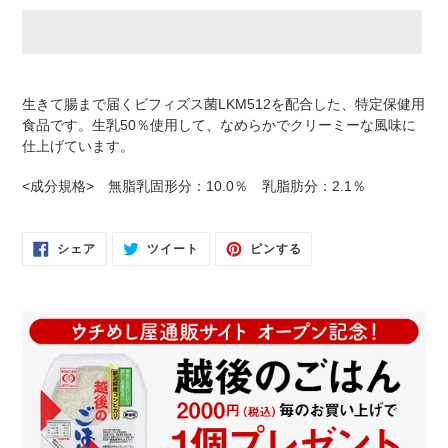
カ
ー
生きて腸まで届くビフィズス菌LKM512を配合した、特定保健用
ト
食品です。生乳50％使用して、なめらかでクリーミーな風味に
に
仕上げています。
商
品
<成分規格>
無脂乳固形分：10.0％ 乳脂肪分：2.1％
を
追
加
FACEBOOK
TWITTER
PINTEREST
シェア
ツイート
ピンする
で
に
で
す
シ
投
ピ
る
ェ
稿
ン
ア
す
す
す
る
る
る